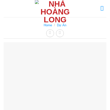
Skip
to
content
Home
/
Dự Án